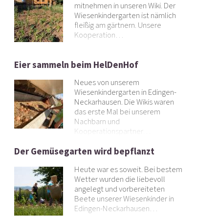
mitnehmen in unseren Wiki. Der
Wiesenkindergarten ist nämlich
fleißig am gärtnern. Unsere
Kooperation…
Eier sammeln beim HelDenHof
Neues von unserem
Wiesenkindergarten in Edingen-
Neckarhausen. Die Wikis waren
das erste Mal bei unserem
Nachbarn und
Kooperationspartner…
Der Gemüsegarten wird bepflanzt
Heute war es soweit. Bei bestem
Wetter wurden die liebevoll
angelegt und vorbereiteten
Beete unserer Wiesenkinder in
Edingen-Neckarhausen…