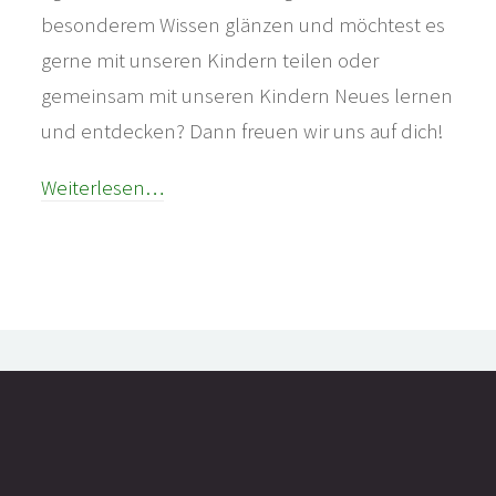
besonderem Wissen glänzen und möchtest es
gerne mit unseren Kindern teilen oder
gemeinsam mit unseren Kindern Neues lernen
und entdecken? Dann freuen wir uns auf dich!
Weiterlesen…